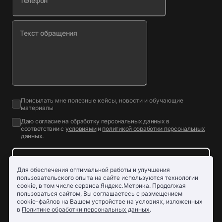
Телефон
Текст обращения
Присылать мне полезные кейсы, новости и обучающие
материалы
Даю согласие на обработку персональных данных в
соответствии с
условиями
и
политикой обработки персональных
данных
.
Отправить запрос
Для обеспечения оптимальной работы и улучшения
Использование файлов cookie
пользовательского опыта на сайте используются технологии
cookie, в том числе сервиса Яндекс.Метрика. Продолжая
пользоваться сайтом, Вы соглашаетесь с размещением
cookie-файлов на Вашем устройстве на условиях, изложенных
в
Политике обработки персональных данных
.
© ПРОГРАММА ДЛЯ ЭВМ, ИСКЛЮЧИТЕЛЬНЫЕ ПРАВА ПРИНАДЛЕЖАТ АО
«АЙКО»