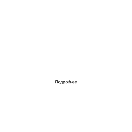
iiko Киоск
Подробнее
Встроенный сайт доставки